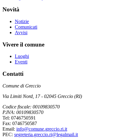
Novità
Notizie
Comunicati
Avvisi
Vivere il comune
Luoghi
Eventi
Contatti
Comune di Greccio
Via Limiti Nord, 17 - 02045 Greccio (RI)
Codice fiscale: 00109830570
P.IVA: 00109830570
Tel: 0746750591
Fax: 0746750587
Email:
info@comune.greccio.ri.it
PEC:
segreteria.greccio.ri@legalmail.it