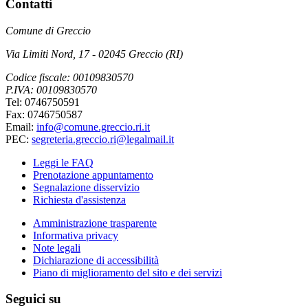
Contatti
Comune di Greccio
Via Limiti Nord, 17 - 02045 Greccio (RI)
Codice fiscale: 00109830570
P.IVA: 00109830570
Tel: 0746750591
Fax: 0746750587
Email:
info@comune.greccio.ri.it
PEC:
segreteria.greccio.ri@legalmail.it
Leggi le FAQ
Prenotazione appuntamento
Segnalazione disservizio
Richiesta d'assistenza
Amministrazione trasparente
Informativa privacy
Note legali
Dichiarazione di accessibilità
Piano di miglioramento del sito e dei servizi
Seguici su