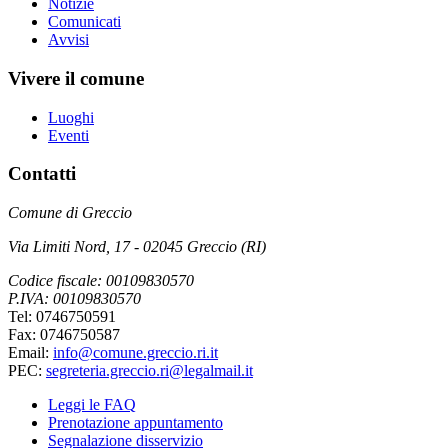
Notizie
Comunicati
Avvisi
Vivere il comune
Luoghi
Eventi
Contatti
Comune di Greccio
Via Limiti Nord, 17 - 02045 Greccio (RI)
Codice fiscale: 00109830570
P.IVA: 00109830570
Tel: 0746750591
Fax: 0746750587
Email:
info@comune.greccio.ri.it
PEC:
segreteria.greccio.ri@legalmail.it
Leggi le FAQ
Prenotazione appuntamento
Segnalazione disservizio