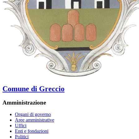
Comune di Greccio
Amministrazione
Organi di governo
Aree amministrative
Uffici
Enti e fondazioni
Politici