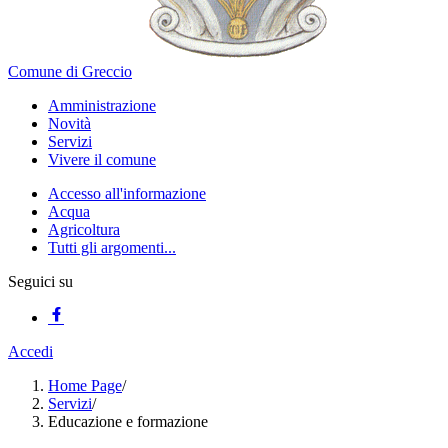
Comune di Greccio
Amministrazione
Novità
Servizi
Vivere il comune
Accesso all'informazione
Acqua
Agricoltura
Tutti gli argomenti...
Seguici su
Accedi
Home Page
/
Servizi
/
Educazione e formazione