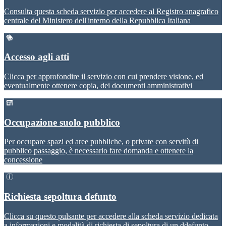
Consulta questa scheda servizio per accedere al Registro anagrafico
centrale del Ministero dell'interno della Repubblica Italiana
Accesso agli atti
Clicca per approfondire il servizio con cui prendere visione, ed
eventualmente ottenere copia, dei documenti amministrativi
Occupazione suolo pubblico
Per occupare spazi ed aree pubbliche, o private con servitù di
pubblico passaggio, è necessario fare domanda e ottenere la
concessione
Richiesta sepoltura defunto
Clicca su questo pulsante per accedere alla scheda servizio dedicata
a informazioni e modalità di richiesta di sepoltura di un ddefunto